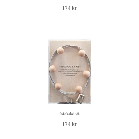
174 kr
fotokabel vit
174 kr