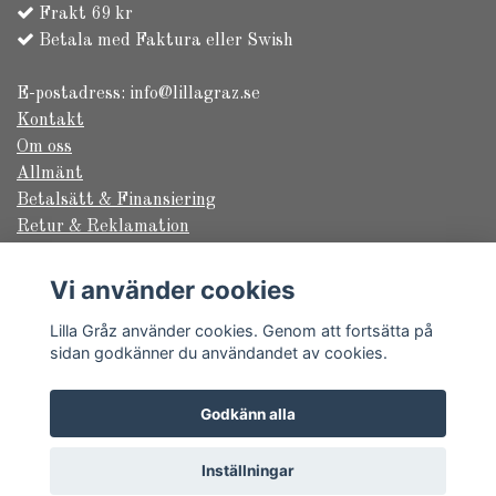
Frakt 69 kr
Betala med Faktura eller Swish
E-postadress:
info@lillagraz.se
Kontakt
Om oss
Allmänt
Betalsätt & Finansiering
Retur & Reklamation
Säkerhet & Sekretess
Frakt & Leverans
Vi använder cookies
Returformulär
Lilla Gråz använder cookies. Genom att fortsätta på
sidan godkänner du användandet av cookies.
© Copyright 2026 Lilla Gråz
Godkänn alla
Powered by Quickbutik
Inställningar