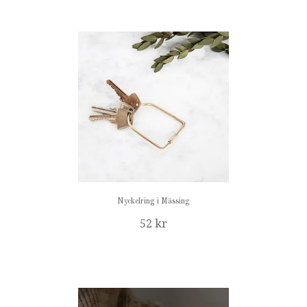
Nyckelring i Mässing
52 kr