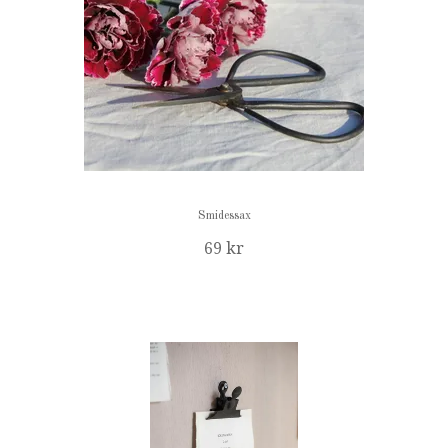
Smidessax
69 kr