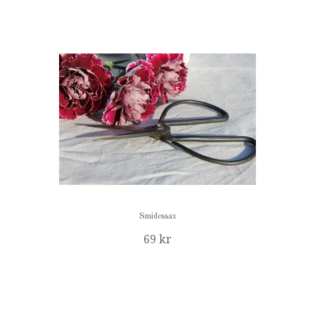
Smidessax
69 kr