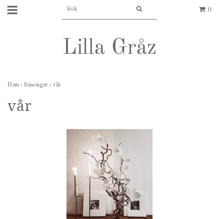
0
Lilla Gråz
Hem
›
Säsonger
›
vår
vår