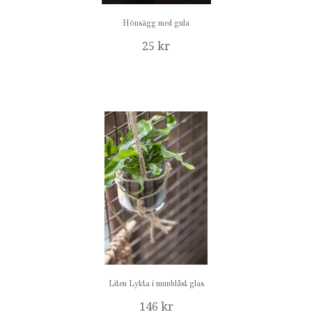
Hönsägg med gula
25 kr
Liten Lykta i munblåst glas
146 kr