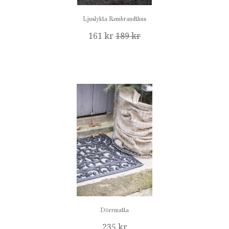
Ljuslykta Rembrandthus
161 kr
189 kr
Dörrmatta
235 kr