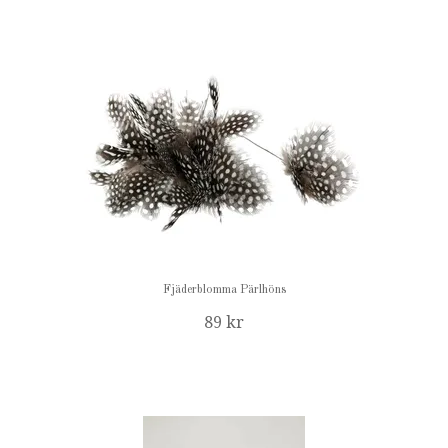
Fjäderblomma Pärlhöns
89 kr