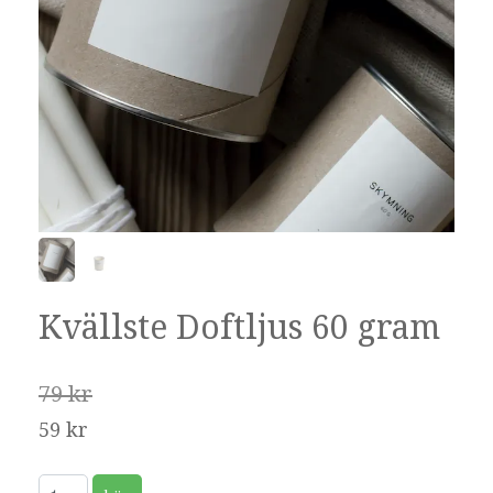
Kvällste Doftljus 60 gram
79 kr
59 kr