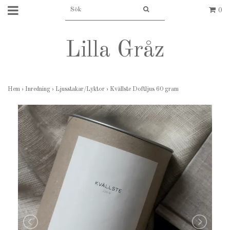
0
Lilla Gråz
Hem
›
Inredning
›
Ljusstakar/Lyktor
›
Kvällste Doftljus 60 gram