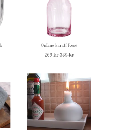
ck
OnLine karaff Rosé
269 kr
359 kr