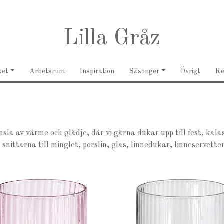
Lilla Gråz
ket
Arbetsrum
Inspiration
Säsonger
Övrigt
R
sla av värme och glädje, där vi gärna dukar upp till fest, ka
snittarna till minglet, porslin, glas, linnedukar, linneservetter