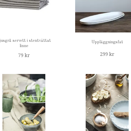
jusgrå servett i stentvättat
Uppläggningsfat
linne
299 kr
79 kr