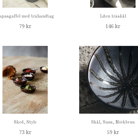
apasgaffel med trähandtag
Liten träskål
79 kr
146 kr
Sked, Style
Skål, Suns, Mörkbrun
73 kr
59 kr