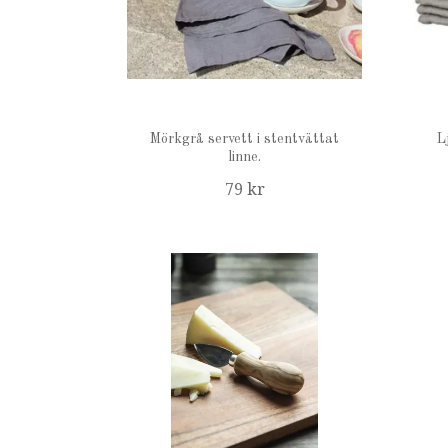
Mörkgrå servett i stentvättat
L
linne.
79 kr