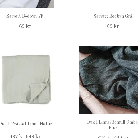
Servett Bodbyn Vit
Servett Bodbyn Grå
69 kr
69 kr
Duk I Linne/Bomull Ombr
Duk I Tvättat Linne Natur
Blue
487 kr
649 kr
374 kr
499 kr