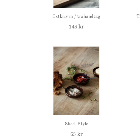
Ostkniv m / trähandtag
T
146 kr
Sked, Style
65 kr