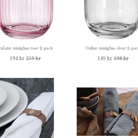
nLine miniglas rosé 2-pack
Online miniglas clear 2-pa
194 kr
259 kr
149 kr
198 kr