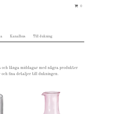
0
ea
Kanalhus
Till dukning
las och långa middagar med några produkter
 och fina detaljer till dukningen.