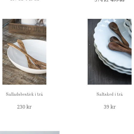
Salladsbestick i trä
Saltsked i trä
230 kr
39 kr