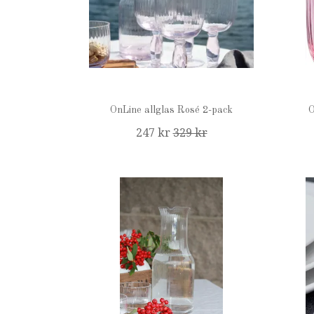
OnLine allglas Rosé 2-pack
O
247 kr
329 kr