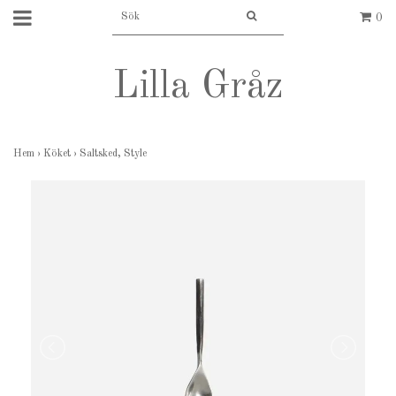
0
Lilla Gråz
Hem
›
Köket
›
Saltsked, Style