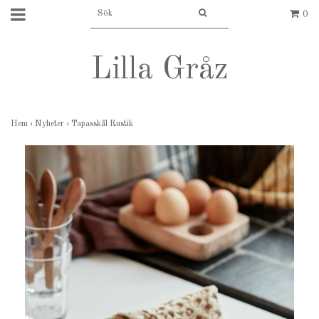
0
Lilla Gråz
Hem
›
Nyheter
›
Tapasskål Rustik