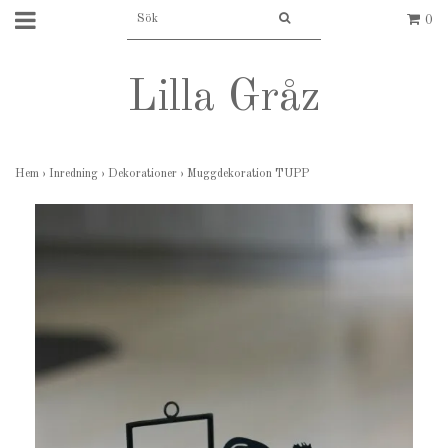
0
Lilla Gråz
Hem
›
Inredning
›
Dekorationer
›
Muggdekoration TUPP