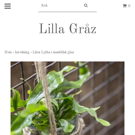
0
Lilla Gråz
Hem
›
Inredning
›
Liten Lykta i munblåst glas