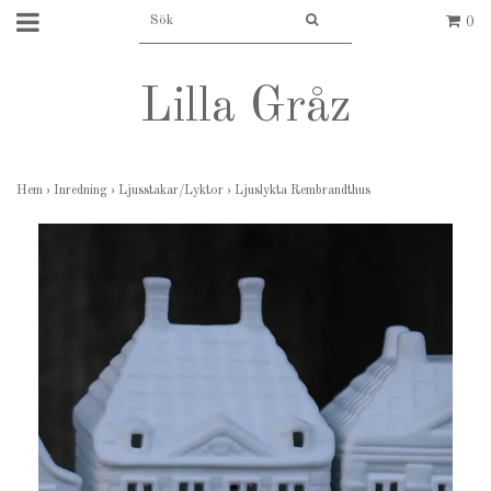
0
Lilla Gråz
Hem
›
Inredning
›
Ljusstakar/Lyktor
›
Ljuslykta Rembrandthus