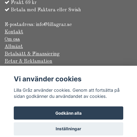
Frakt 69 kr
Betala med Faktura eller Swish
E-postadress:
info@lillagraz.se
Kontakt
Om oss
Allmänt
Betalsätt & Finansiering
Retur & Reklamation
Säkerhet & Sekretess
Frakt & Leverans
Vi använder cookies
Returformulär
Lilla Gråz använder cookies. Genom att fortsätta på
sidan godkänner du användandet av cookies.
© Copyright 2026 Lilla Gråz
Godkänn alla
Powered by Quickbutik
Inställningar