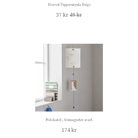
Horred Pappersnysta Beige
37 kr
49 kr
Fotokabel , trämagneter svart
174 kr