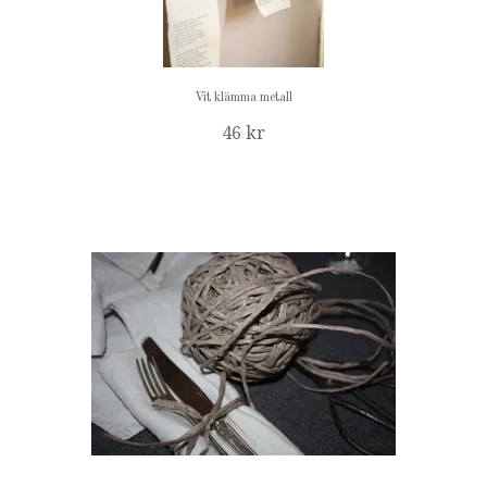
Vit klämma metall
46 kr