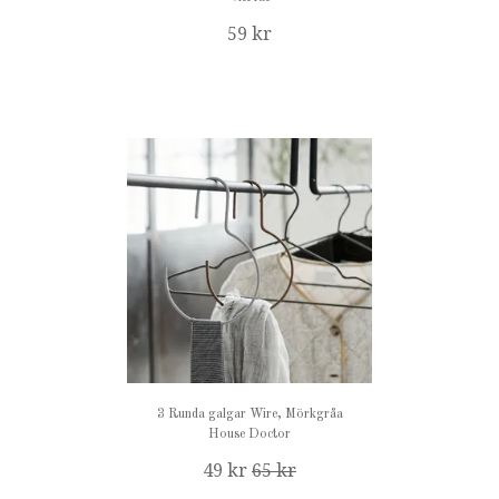
59 kr
3 Runda galgar Wire, Mörkgråa
House Doctor
49 kr
65 kr