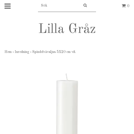
0
Lilla Gråz
Hem
›
Inredning
›
Spindelvävsljus 5X20 cm vit