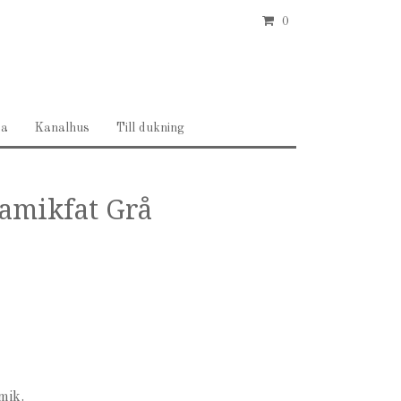
0
ea
Kanalhus
Till dukning
amikfat Grå
amik.