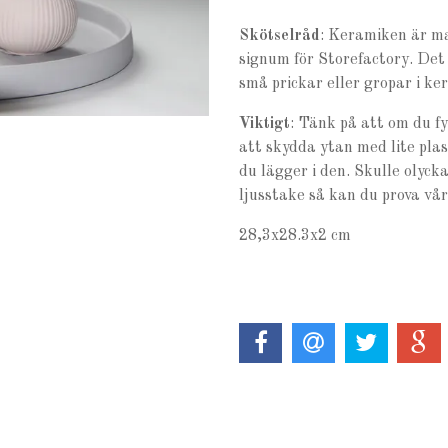
Skötselråd
: Keramiken är ma
signum för Storefactory. Det
små prickar eller gropar i k
Viktigt
: Tänk på att om du fy
att skydda ytan med lite plas
du lägger i den. Skulle olyc
ljusstake så kan du prova vå
28,3x28.3x2 cm