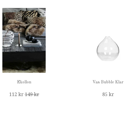
Ekollon
Vas Bubble Klar
112 kr
149 kr
85 kr