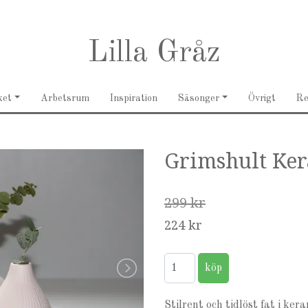
Lilla Gråz
ket
Arbetsrum
Inspiration
Säsonger
Övrigt
R
Grimshult Ker
299 kr
224 kr
Stilrent och tidlöst fat i ker