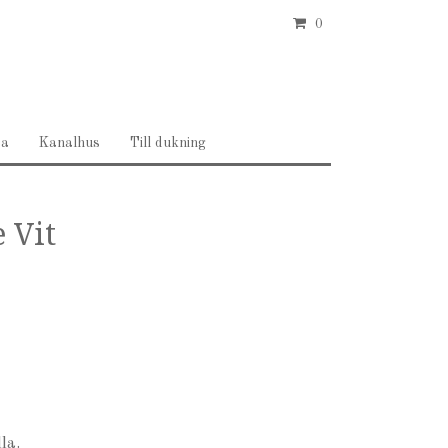
0
ea
Kanalhus
Till dukning
e Vit
la.