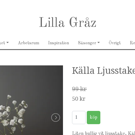
Lilla Gråz
ket
Arbetsrum
Inspiration
Säsonger
Övrigt
R
Källa Ljusstak
99 kr
50 kr
Liten bullig vit ljusstake, Käl