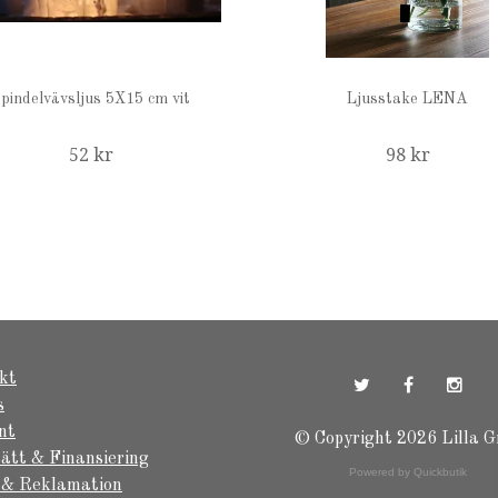
pindelvävsljus 5X15 cm vit
Ljusstake LENA
52 kr
98 kr
kt
s
nt
© Copyright 2026 Lilla G
ätt & Finansiering
Powered by Quickbutik
 & Reklamation