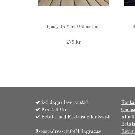
Ljuslykta Mörk Grå medium
S
279 kr
2-5 dagar leveranstid
Konta
Frakt 69 kr
Om os
Betala med Faktura eller Swish
Allmä
Betals
E-postadress:
info@lillagraz.se
Retur