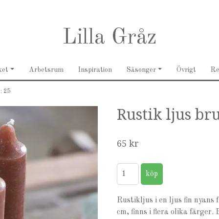
Lilla Gråz
ket
Arbetsrum
Inspiration
Säsonger
Övrigt
R
H: 25
Rustik ljus bru
65 kr
Rustikljus i en ljus fin nyan
cm, finns i flera olika färger