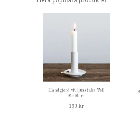
Flera populära produkter
Handgjord vit ljusstake Tell
S
Me More
199 kr