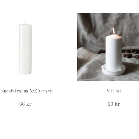
pindelvävsljus 5X20 cm vit
Vitt fat
66 kr
59 kr