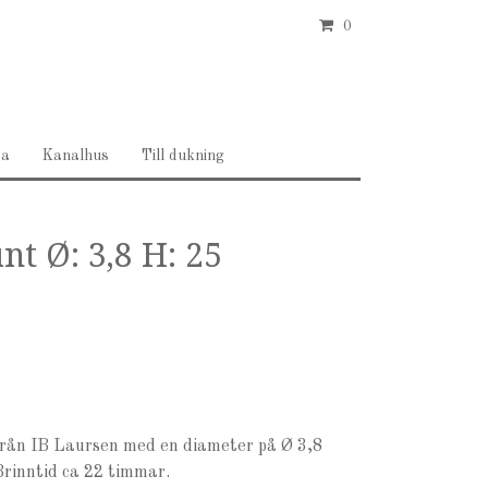
0
ea
Kanalhus
Till dukning
nt Ø: 3,8 H: 25
s från IB Laursen med en diameter på Ø 3,8
. Brinntid ca 22 timmar.