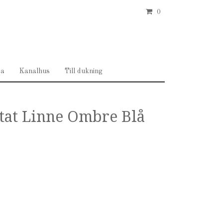
0
ea
Kanalhus
Till dukning
ttat Linne Ombre Blå