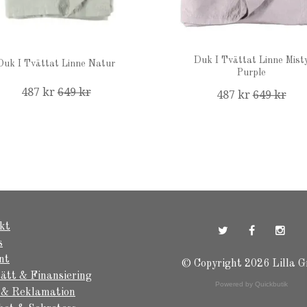
Duk I Tvättat Linne Mist
Duk I Tvättat Linne Natur
Purple
487 kr
649 kr
487 kr
649 kr
kt
s
nt
© Copyright 2026 Lilla G
ätt & Finansiering
Powered by Quickbutik
 & Reklamation