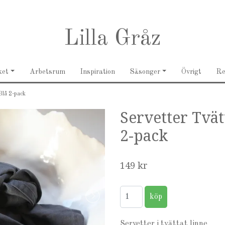
Lilla Gråz
ket
Arbetsrum
Inspiration
Säsonger
Övrigt
R
Blå 2-pack
Servetter Tvä
2-pack
149 kr
Servetter i tvättat linne.