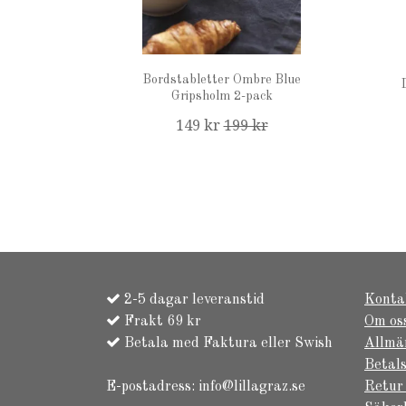
Bordstabletter Ombre Blue
Gripsholm 2-pack
149 kr
199 kr
2-5 dagar leveranstid
Konta
Frakt 69 kr
Om os
Betala med Faktura eller Swish
Allmä
Betals
E-postadress:
info@lillagraz.se
Retur