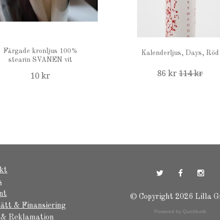
Färgade kronljus 100%
Kalenderljus, Days, Röd
stearin SVANEN vit
86 kr
114 kr
10 kr
kt
s
nt
© Copyright 2026 Lilla G
ätt & Finansiering
Powered by Quickbutik
 & Reklamation