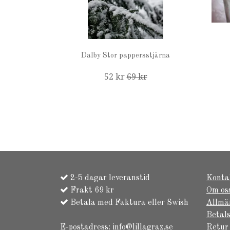
Dalby Stor pappersstjärna
52 kr
69 kr
2-5 dagar leveranstid
Konta
Frakt 69 kr
Om os
Betala med Faktura eller Swish
Allmä
Betals
E-postadress:
info@lillagraz.se
Retur