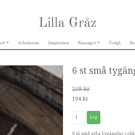
Lilla Gråz
ket
Arbetsrum
Inspiration
Säsonger
Övrigt
R
6 st små tygän
258 kr
194 kr
6 st små söta tygänglar i oli