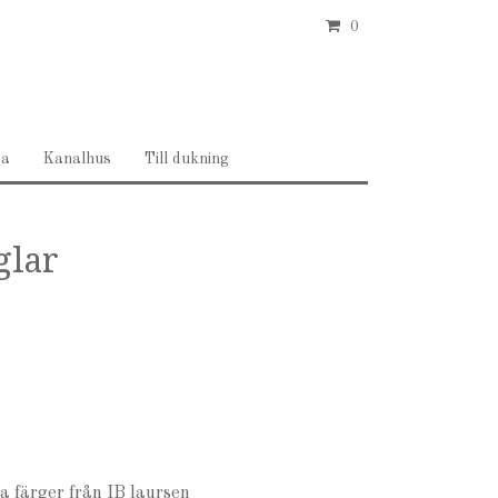
0
ea
Kanalhus
Till dukning
glar
ka färger från IB laursen