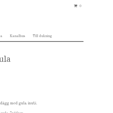
0
ea
Kanalhus
Till dukning
ula
andägg med gula inuti.