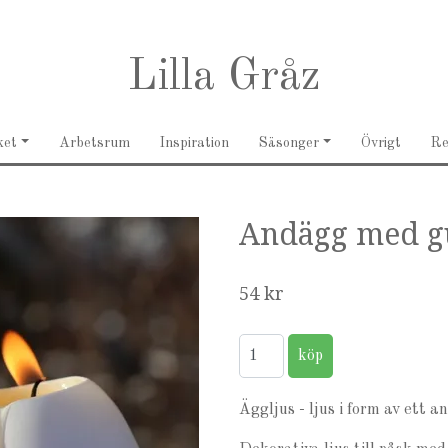
Lilla Gråz
ket
Arbetsrum
Inspiration
Säsonger
Övrigt
R
Andägg med g
54 kr
Äggljus - ljus i form av ett 