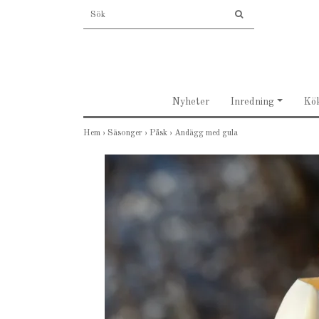
Nyheter
Inredning
Kö
Hem
›
Säsonger
›
Påsk
›
Andägg med gula