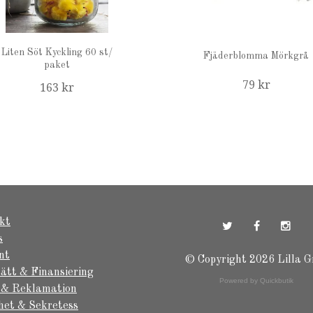
Liten Söt Kyckling 60 st/
Fjäderblomma Mörkgrå
paket
79 kr
163 kr
kt
s
nt
© Copyright 2026 Lilla G
ätt & Finansiering
Powered by Quickbutik
 & Reklamation
het & Sekretess