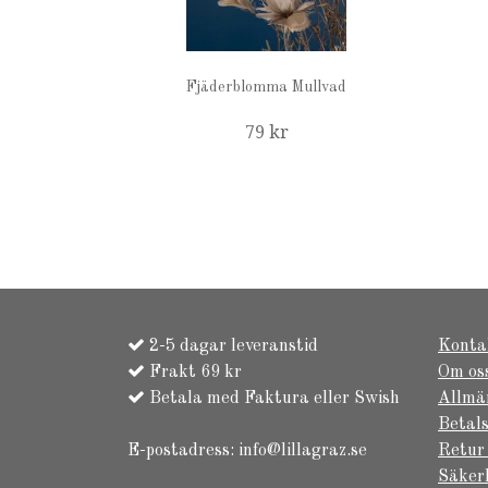
Fjäderblomma Mullvad
79 kr
2-5 dagar leveranstid
Konta
Frakt 69 kr
Om os
Betala med Faktura eller Swish
Allmä
Betals
E-postadress:
info@lillagraz.se
Retur
Säker