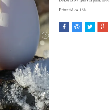
Dekorativa ljus till påsk m
Brinntid ca 15h.