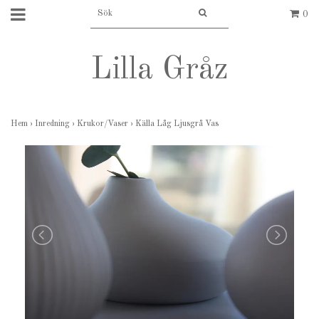
0
Lilla Gråz
Hem
›
Inredning
›
Krukor/Vaser
›
Källa Låg Ljusgrå Vas