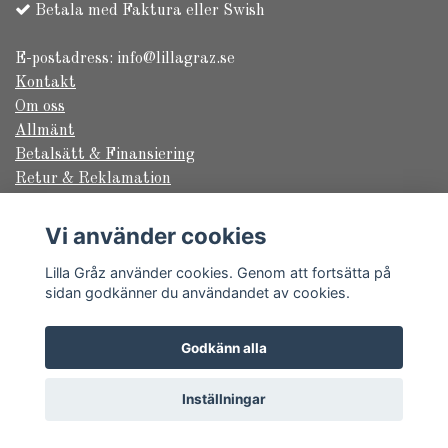
Betala med Faktura eller Swish
E-postadress:
info@lillagraz.se
Kontakt
Om oss
Allmänt
Betalsätt & Finansiering
Retur & Reklamation
Säkerhet & Sekretess
Frakt & Leverans
Vi använder cookies
Returformulär
Lilla Gråz använder cookies. Genom att fortsätta på
sidan godkänner du användandet av cookies.
© Copyright 2026 Lilla Gråz
Godkänn alla
Powered by Quickbutik
Inställningar